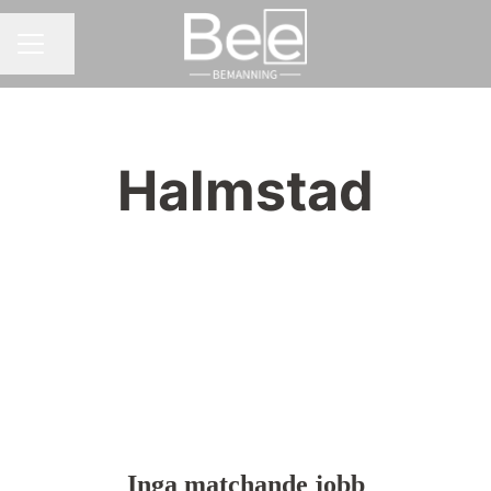
Dela sidan
KARRIÄRMENY
Halmstad
Inga matchande jobb